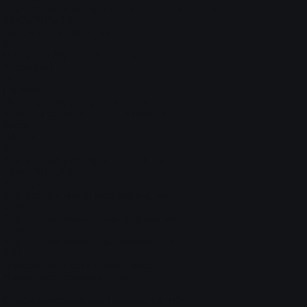
Внутренние размеры платформы, ДхШхВ, мм
3058х2010х940
Объем платформы, м3
5,7
Материал бортового полотна
Алюминий
Надставные борта
наличие
Направление разгрузки самосвала
задняя и боковая на две. стороны
Кузов
Объем, м3
5,7
Внутренние размеры, ДхШхВ, мм
3058х2010х940
Размеры платформы
Внутренняя длина платформы, мм
3058
Внутренняя ширина платформы, мм
2010
Внутренняя высота платформы, мм
940
Грузоподъемность и вместимость
Масса перевозимого груза, кг
1137
Объем самосвальной платформы, м3