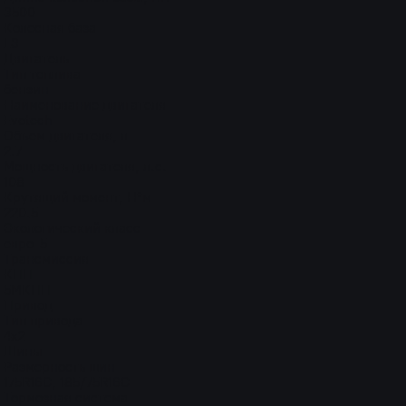
3500
Колесная база
L3
Двигатель
Тип топлива
бензин
Наименование двигателя
Evotech
Объем двигателя, л
2.7
Мощность двигателя, л.с.
108
Крутящий момент, Н*м
220.5
Экологический класс
евро-5
Трансмиссия
КПП
5МКПП
Привод
Тип привода
4x2
Шины
Размерность шин
175R16C, 185/75R16C
Тормозная система