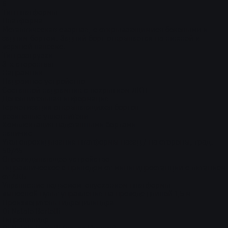
6
Тип платформы
Платформа
Металлическая сварная, с открывающимися боковыми и
задним бортом. Задний борт открывается на нижней и
верхней навеске.
Тип разгрузки
3-х сторонняя
Надрамник
Надрамное устройство
Составной надрамник с покрытием ЛКП
Дополнительная информация
Герметизация открывающихся бортов
резиновые уплотнители
Комплектация надставными бортами
наличие
Угол опрокидывания платформы назад / на стороны, град.
50/45
Опрокидывающее устройство
гидравлическое с приводом от минигидростанции с питанием
от АКБ
Управление подъемом-опусканием платформы
выносной пульт управления на проводе длиной 1,5 м
Производитель гидроцилиндра
Di Natale Bertelli
Гидроцилидр