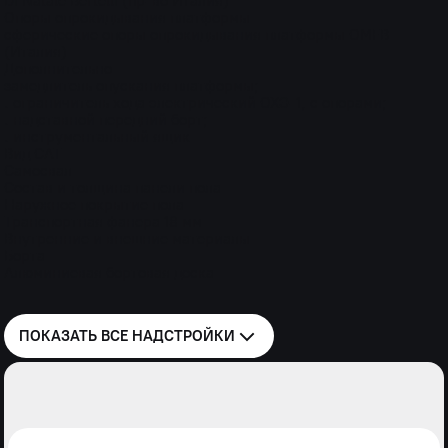
Di Natale Bertelli (пр-во Италия)
Опоры опрокидывания платформы
сферические опоры опрокидывания платформы OMFB
(Италия)
Дополнительно
замедлитель опускания платформы;
. ограничитель хода электрический ОХЭ-1, с опорами;
. надставной передний борт;
. инструментальный ящик
Вид САТ
Самосвал
Состав и толщина панели пола
Наружное покрытие пола
Транспортная фанера 18 мм
Внутренние и внешние материалы
Борта
Алюминиевая бортовая доска
ПОКАЗАТЬ ВСЕ
НАДСТРОЙКИ