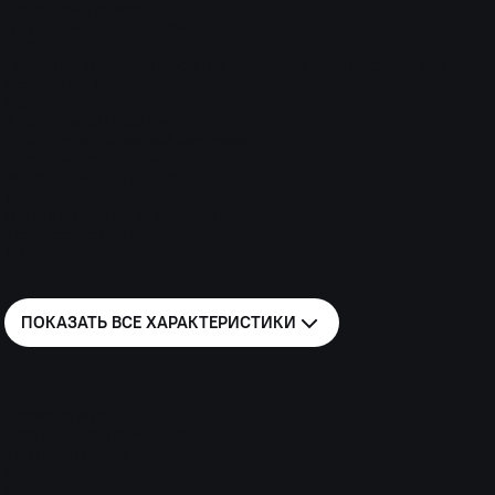
Основной тормоз
гидравлическая система;
ABS;
дисковые тормоза передних колес, барабанные - задних
Сервисная информация
Гарантия
2 года или 80 000 км.
Гарантия от сквозной коррозии
5 лет или 150 000 км.
Межсервисный интервал
15000 км
Дополнительная информация
Количество мест
1+5
ПОКАЗАТЬ ВСЕ
ХАРАКТЕРИСТИКИ
Производитель
собственное производство
Тип надстройки
Самосвал
Платформа